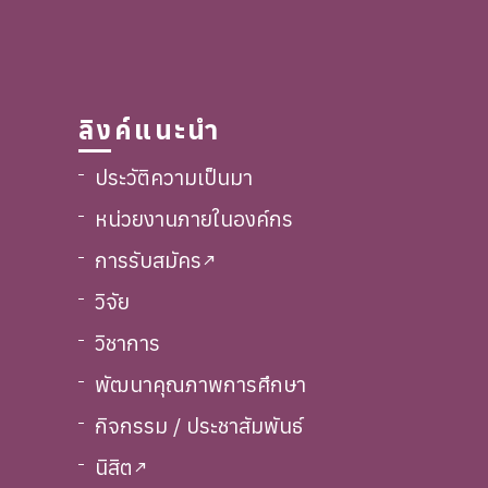
ลิงค์แนะนำ
ประวัติความเป็นมา
หน่วยงานภายในองค์กร
การรับสมัคร
call_made
วิจัย
วิชาการ
พัฒนาคุณภาพการศึกษา
กิจกรรม / ประชาสัมพันธ์
นิสิต
call_made