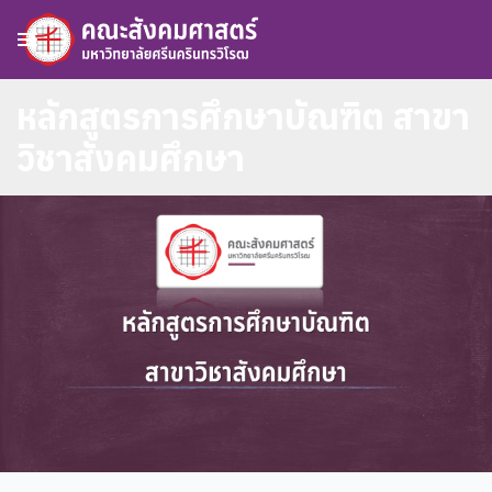
menu
หลักสูตรการศึกษาบัณฑิต สาขา
วิชาสังคมศึกษา