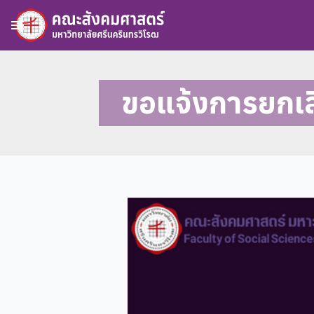
menu
ขอแจ้งการยกเลิ