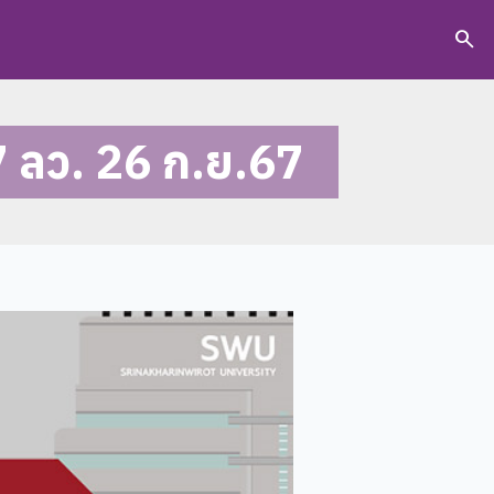
search
7 ลว. 26 ก.ย.67