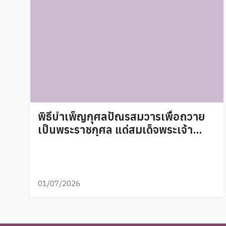
พิธีบำเพ็ญกุศลปัณรสมวารเพื่อถวาย
เป็นพระราชกุศล แด่สมเด็จพระเจ้า
ลูกเธอ เจ้าฟ้าพัชรกิติยาภา นเรนทิรา
เทพยวดี กรมหลวงราชสาริณีสิริพัชร
มหาวัชรราชธิดา
01/07/2026